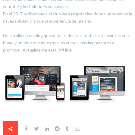
youtube y los boletines semanales.
En el 2017 rediseñamos el sitio
web responsivo
donde priorizamos la
navegabilidad y la buena experiencia de usuario.
Desarrollo de un blog que permite destacar noticias relevantes en la
home y un slide que muestras los cursos más importantes a
promover. Actualmente está Off line.