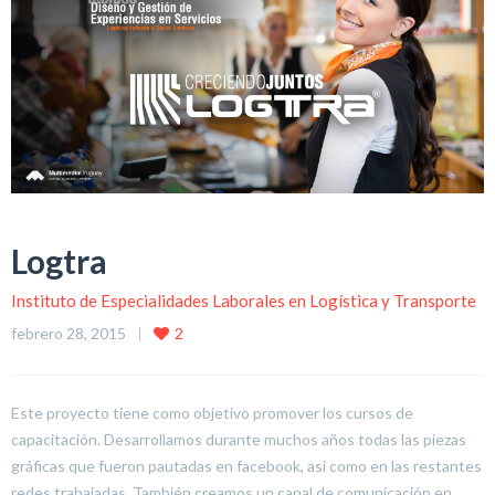
Logtra
Instituto de Especialidades Laborales en Logística y Transporte
febrero 28, 2015
2
Este proyecto tiene como objetivo promover los cursos de
capacitación. Desarrollamos durante muchos años todas las piezas
gráficas que fueron pautadas en facebook, asi como en las restantes
redes trabajadas. También creamos un canal de comunicación en