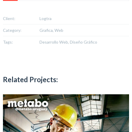
Client:
Logtra
Category:
Grafica, Web
Tags:
Desarrollo Web, Diseño Gráfico
Related Projects: